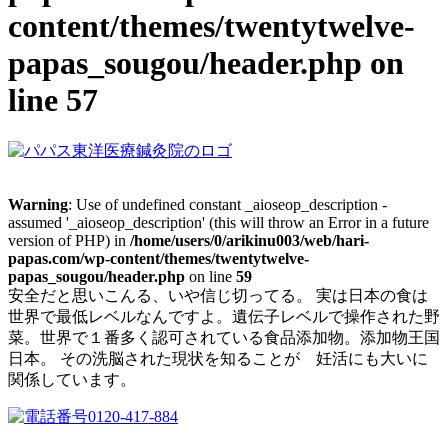
content/themes/twentytwelve-
papas_sougou/header.php
on
line
57
Warning
: Use of undefined constant _aioseop_description -
assumed '_aioseop_description' (this will throw an Error in a future
version of PHP) in
/home/users/0/arikinu003/web/hari-
papas.com/wp-content/themes/twentytwelve-
papas_sougou/header.php
on line
59
安全だと思いこんる、いや信じ切ってる。 実は日本の食は
世界で最低レベルなんですよ。遺伝子レベルで操作された野
菜。世界で１番多く認可されている食品添加物。添加物王国
日本。 その洗脳された現状を知ることが 妊活にも大いに
関係しています。