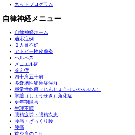
ネットプログラム
自律神経メニュー
自律神経ホーム
適応症例
２人目不妊
アトピー性皮膚炎
ヘルペス
メニエル病
冷え症
四十肩五十肩
多嚢胞性卵巣症候群
尋常性乾癬（じんじょうせいかんせん）
掌蹠（しょうせき）角化症
更年期障害
生理不順
眼精疲労・眼精疾患
腰痛・ぎっくり腰
膝痛
首や肩のこり