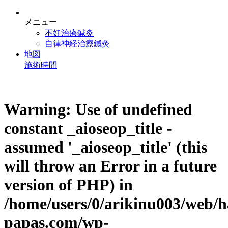
メニュー
不妊治療鍼灸
自律神経治療鍼灸
地図
施術時間
Warning
: Use of undefined
constant _aioseop_title -
assumed '_aioseop_title' (this
will throw an Error in a future
version of PHP) in
/home/users/0/arikinu003/web/h
papas.com/wp-