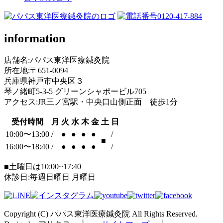
information
店舗名:パパス東洋医療鍼灸院
所在地:〒651-0094
兵庫県神戸市中央区３
琴ノ緒町5-3-5 グリーンシャポービル705
アクセス:JR三ノ宮駅・中央口山側正面 徒歩1分
受付時間
月
火
水
木
金
土
日
10:00〜13:00
/
●
●
●
●
/
■
16:00〜18:40
/
●
●
●
●
/
■土曜日は10:00~17:40
休診日:毎週日曜日 月曜日
Copyright (C) パパス東洋医療鍼灸院 All Rights Reserved.