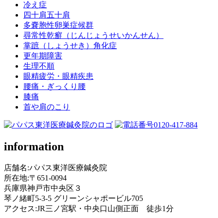
冷え症
四十肩五十肩
多嚢胞性卵巣症候群
尋常性乾癬（じんじょうせいかんせん）
掌蹠（しょうせき）角化症
更年期障害
生理不順
眼精疲労・眼精疾患
腰痛・ぎっくり腰
膝痛
首や肩のこり
information
店舗名:パパス東洋医療鍼灸院
所在地:〒651-0094
兵庫県神戸市中央区３
琴ノ緒町5-3-5 グリーンシャポービル705
アクセス:JR三ノ宮駅・中央口山側正面 徒歩1分