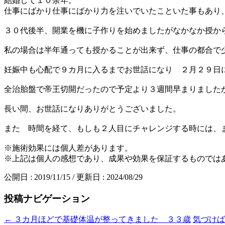
結婚して１０余年。
仕事にばかり仕事にばかり力を注いでいたこといた事もあり
３０代後半、開業を機に子作りを始めましたがなかなか授か
私の場合は半年通っても授かることが出来ず、仕事の都合で
妊娠中も心配で９カ月に入るまでお世話になり ２月２９日
全治胎盤で帝王切開だったので予定より３週間早まりました
長い間、お世話になりありがとうございました。
また 時間を経て、もしも２人目にチャレンジする時には、
※施術効果には個人差があります。
※上記は個人の感想であり、成果や効果を保証するものでは
公開日 :
2019/11/15
/ 更新日 :
2024/08/29
投稿ナビゲーション
←
３カ月ほどで基礎体温が整ってきました ３３歳
気づけば